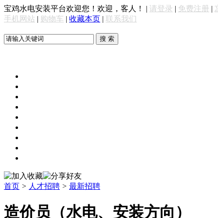
宝鸡水电安装平台欢迎您！欢迎，客人！
|
请登录
|
免费注册
|
手机网站
|
购物车
|
收藏本页
|
联系我们
网站首页
行业资讯
水电材料
安装服务
求购信息
水电案例
招标信息
企业频道
行业展会
人才招聘
首页
>
人才招聘
>
最新招聘
造价员（水电、安装方向）