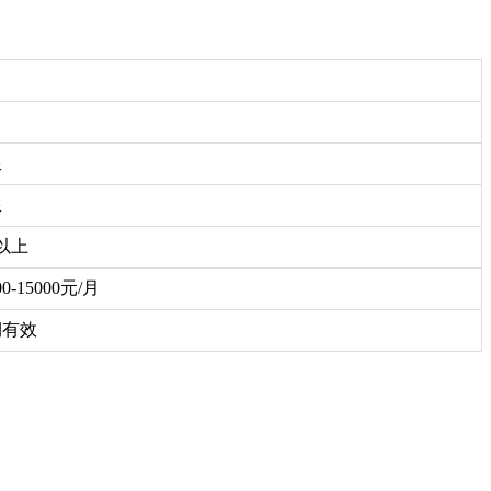
限
限
以上
00-15000元/月
期有效